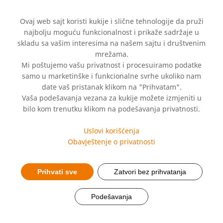
Ovaj web sajt koristi kukije i slične tehnologije da pruži
najbolju moguću funkcionalnost i prikaže sadržaje u
skladu sa vašim interesima na našem sajtu i društvenim
mrežama.
Mi poštujemo vašu privatnost i procesuiramo podatke
samo u marketinške i funkcionalne svrhe ukoliko nam
date vaš pristanak klikom na "Prihvatam".
Vaša podešavanja vezana za kukije možete izmjeniti u
Caring For People’s
bilo kom trenutku klikom na podešavanja privatnosti.
Health
Uslovi korišćenja
Obavještenje o privatnosti
Prihvati sve
Zatvori bez prihvatanja
Podešavanja