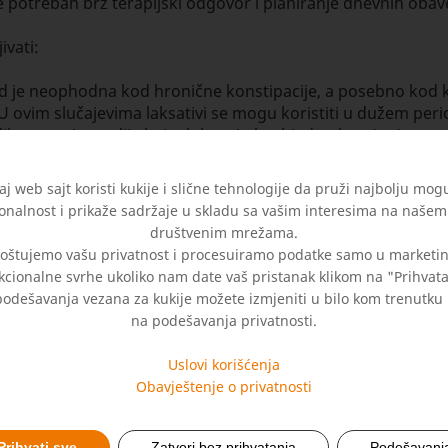
je potreban brz terapijski odgovor i planiranje dnevnih obav
ivati:
je neophodna kod hronične konstipacije, a posebno kod kon
U ovim slučajevima laksativi se mogu koristiti u dužem per
kodila, postoje studije koje dokazuju bezbjednu kontinuiran
aj web sajt koristi kukije i slične tehnologije da pruži najbolju mog
onalnost i prikaže sadržaje u skladu sa vašim interesima na našem 
eluju na različite načine. Na primjer, biljna vlakna poput psi
društvenim mrežama.
ostruko dejstvo – omekšava stolicu i potiče crijevnu peristal
oštujemo vašu privatnost i procesuiramo podatke samo u marketin
ju i nakon obroka). Dokazano je da dodatno pomaže i normal
kcionalne svrhe ukoliko nam date vaš pristanak klikom na "Prihvat
odešavanja vezana za kukije možete izmjeniti u bilo kom trenutku
elo crijevo:
na podešavanja privatnosti.
vi u preporučenim dozama imaju štetno dejstvo na debelo cri
Uslovi korišćenja
Obavještenje o privatnosti
arira. Neki od njih mogu djelovati u roku od nekoliko minuta
Prihvati sve
Zatvori bez prihvatanja
Podešavanj