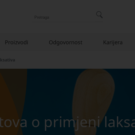
Proizvodi
Odgovornost
Karijera
aksativa
tova o primjeni laks