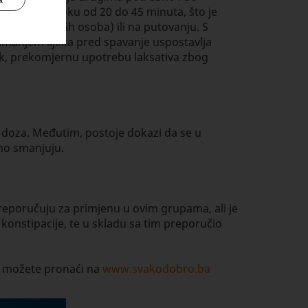
a crijeva u roku od 20 do 45 minuta, što je
li nepokretnih osoba) ili na putovanju. S
zimanjem lijeka pred spavanje uspostavlja
Ipak, prekomjernu upotrebu laksativa zbog
 doza. Međutim, postoje dokazi da se u
no smanjuju.
 preporučuju za primjenu u ovim grupama, ali je
konstipacije, te u skladu sa tim preporučio
a možete pronaći na
www.svakodobro.ba