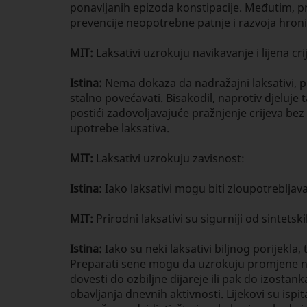
ponavljanih epizoda konstipacije. Međutim, pr
prevencije neopotrebne patnje i razvoja hron
MIT:
Laksativi uzrokuju navikavanje i lijena cri
Istina:
Nema dokaza da nadražajni laksativi, po
stalno povećavati. Bisakodil, naprotiv djeluje
postići zadovoljavajuće pražnjenje crijeva bez
upotrebe laksativa.
MIT:
Laksativi uzrokuju zavisnost:
Istina:
Iako laksativi mogu biti zloupotrebljavan
MIT:
Prirodni laksativi su sigurniji od sintetski
Istina:
Iako su neki laksativi biljnog porijekla
Preparati sene mogu da uzrokuju promjene na 
dovesti do ozbiljne dijareje ili pak do izosta
obavljanja dnevnih aktivnosti. Lijekovi su isp