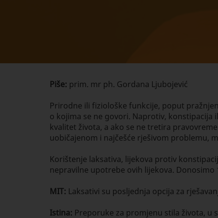
Piše:
prim. mr ph. Gordana Ljubojević
Prirodne ili fiziološke funkcije, poput pražn
o kojima se ne govori. Naprotiv, konstipacija 
kvalitet života, a ako se ne tretira pravovrem
uobičajenom i najčešće rješivom problemu, m
Korištenje laksativa, lijekova protiv konstip
nepravilne upotrebe ovih lijekova. Donosimo 1
MIT:
Laksativi su posljednja opcija za rješavan
Istina:
Preporuke za promjenu stila života, u sm