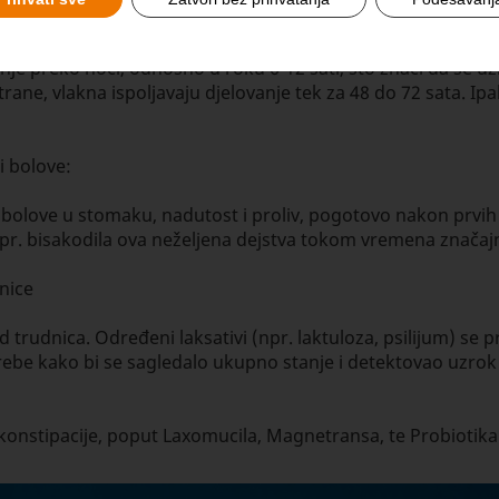
sativi. Npr. bisakodil čepići dovode do očekivanog pražnjenj
no planirati obavljanje toalete (npr. kod slabo pokretnih i
nje preko noći, odnosno u roku 6-12 sati, što znači da se u
trane, vlakna ispoljavaju djelovanje tek za 48 do 72 sata. 
i bolove:
 bolove u stomaku, nadutost i proliv, pogotovo nakon prvih
r. bisakodila ova neželjena dejstva tokom vremena značaj
dnice
od trudnica. Određeni laksativi (npr. laktuloza, psilijum) se
rebe kako bi se sagledalo ukupno stanje i detektovao uzrok 
stipacije, poput Laxomucila, Magnetransa, te Probiotik