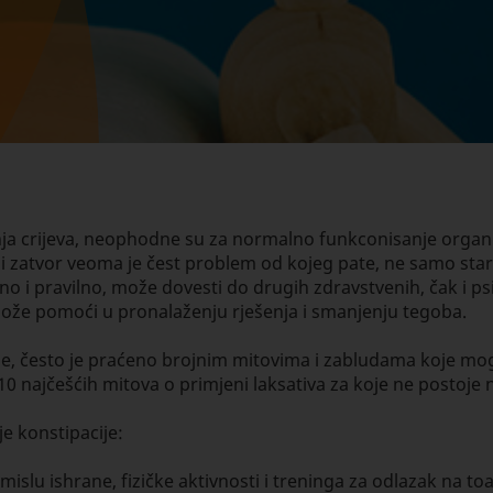
jenja crijeva, neophodne su za normalno funkconisanje organ
ili zatvor veoma je čest problem od kojeg pate, ne samo sta
eno i pravilno, može dovesti do drugih zdravstvenih, čak i ps
ože pomoći u pronalaženju rješenja i smanjenju tegoba.
acije, često je praćeno brojnim mitovima i zabludama koje mo
0 najčešćih mitova o primjeni laksativa za koje ne postoje 
je konstipacije:
islu ishrane, fizičke aktivnosti i treninga za odlazak na to