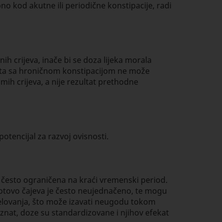
o kod akutne ili periodične konstipacije, radi
h crijeva, inače bi se doza lijeka morala
jenata sa hroničnom konstipacijom ne može
mih crijeva, a nije rezultat prethodne
potencijal za razvoj ovisnosti.
 je često ograničena na kraći vremenski period.
gotovo čajeva je često neujednačeno, te mogu
 djelovanja, što može izavati neugodu tokom
oznat, doze su standardizovane i njihov efekat