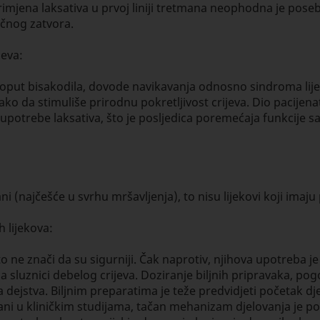
imjena laksativa u prvoj liniji tretmana neophodna je posebn
ičnog zatvora.
jeva:
put bisakodila, dovode navikavanja odnosno sindroma lijeni
 tako da stimuliše prirodnu pokretljivost crijeva. Dio paci
 upotrebe laksativa, što je posljedica poremećaja funkcije sa
i (najčešće u svrhu mršavljenja), to nisu lijekovi koji imaju 
h lijekova:
, to ne znači da su sigurniji. Čak naprotiv, njihova upotreba
sluznici debelog crijeva. Doziranje biljnih pripravaka, po
nka dejstva. Biljnim preparatima je teže predvidjeti početak
itani u kliničkim studijama, tačan mehanizam djelovanja je p