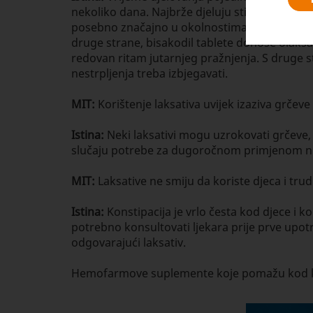
nekoliko dana. Najbrže djeluju stimulantni lak
posebno značajno u okolnostima kada je potreb
druge strane, bisakodil tablete donose olakša
redovan ritam jutarnjeg pražnjenja. S druge s
nestrpljenja treba izbjegavati.
MIT:
Korištenje laksativa uvijek izaziva grčeve 
Istina:
Neki laksativi mogu uzrokovati grčeve,
slučaju potrebe za dugoročnom primjenom np
MIT:
Laksative ne smiju da koriste djeca i tru
Istina:
Konstipacija je vrlo česta kod djece i k
potrebno konsultovati ljekara prije prve upot
odgovarajući laksativ.
Hemofarmove suplemente koje pomažu kod kon