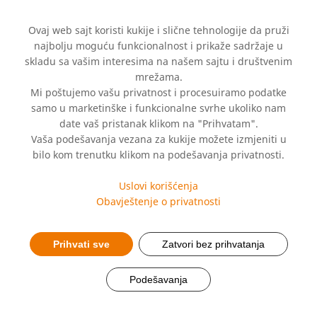
Ovaj web sajt koristi kukije i slične tehnologije da pruži
najbolju moguću funkcionalnost i prikaže sadržaje u
skladu sa vašim interesima na našem sajtu i društvenim
mrežama.
Mi poštujemo vašu privatnost i procesuiramo podatke
samo u marketinške i funkcionalne svrhe ukoliko nam
date vaš pristanak klikom na "Prihvatam".
Vaša podešavanja vezana za kukije možete izmjeniti u
Proizvodi bez
bilo kom trenutku klikom na podešavanja privatnosti.
ljekarskog recepta
Uslovi korišćenja
Obavještenje o privatnosti
Prihvati sve
Zatvori bez prihvatanja
Podešavanja