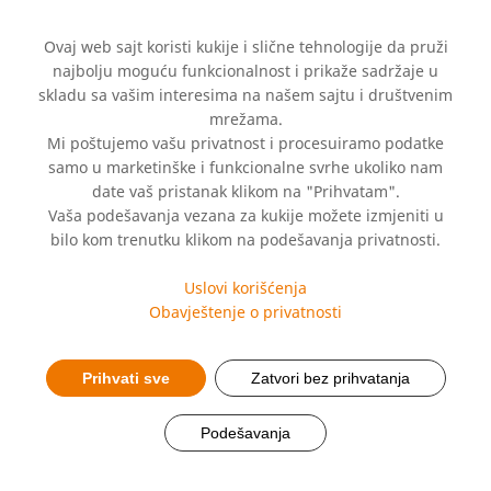
Ovaj web sajt koristi kukije i slične tehnologije da pruži
najbolju moguću funkcionalnost i prikaže sadržaje u
skladu sa vašim interesima na našem sajtu i društvenim
mrežama.
Mi poštujemo vašu privatnost i procesuiramo podatke
samo u marketinške i funkcionalne svrhe ukoliko nam
date vaš pristanak klikom na "Prihvatam".
Šira ponuda OTC
Vaša podešavanja vezana za kukije možete izmjeniti u
bilo kom trenutku klikom na podešavanja privatnosti.
lijekova za pacijente u
Uslovi korišćenja
BiH
Obavještenje o privatnosti
Prihvati sve
Zatvori bez prihvatanja
Podešavanja