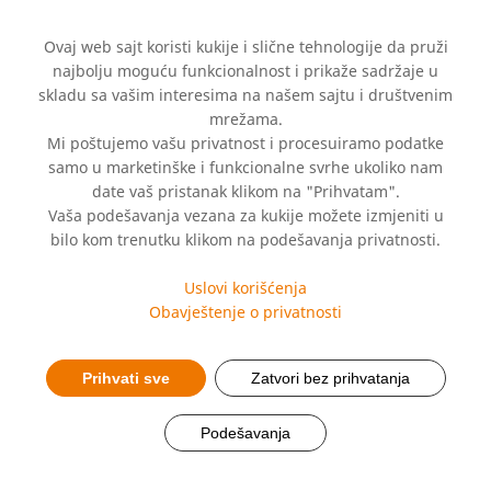
Ovaj web sajt koristi kukije i slične tehnologije da pruži
najbolju moguću funkcionalnost i prikaže sadržaje u
skladu sa vašim interesima na našem sajtu i društvenim
mrežama.
Mi poštujemo vašu privatnost i procesuiramo podatke
samo u marketinške i funkcionalne svrhe ukoliko nam
date vaš pristanak klikom na "Prihvatam".
Vaša podešavanja vezana za kukije možete izmjeniti u
Brza detoksikacija
bilo kom trenutku klikom na podešavanja privatnosti.
organizma
Uslovi korišćenja
Obavještenje o privatnosti
Prihvati sve
Zatvori bez prihvatanja
Podešavanja