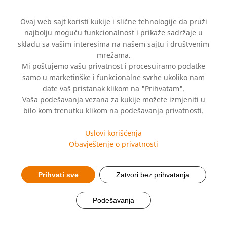
Ovaj web sajt koristi kukije i slične tehnologije da pruži
najbolju moguću funkcionalnost i prikaže sadržaje u
skladu sa vašim interesima na našem sajtu i društvenim
mrežama.
Mi poštujemo vašu privatnost i procesuiramo podatke
samo u marketinške i funkcionalne svrhe ukoliko nam
date vaš pristanak klikom na "Prihvatam".
Vaša podešavanja vezana za kukije možete izmjeniti u
Uloga cinka u jačanju
bilo kom trenutku klikom na podešavanja privatnosti.
otpornosti organizma
Uslovi korišćenja
Obavještenje o privatnosti
Prihvati sve
Zatvori bez prihvatanja
Podešavanja