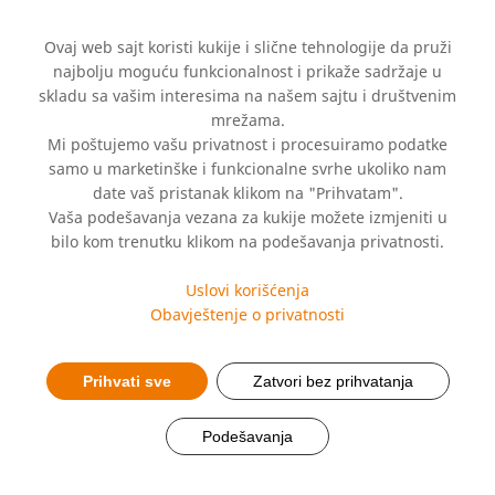
Ovaj web sajt koristi kukije i slične tehnologije da pruži
najbolju moguću funkcionalnost i prikaže sadržaje u
skladu sa vašim interesima na našem sajtu i društvenim
mrežama.
Mi poštujemo vašu privatnost i procesuiramo podatke
samo u marketinške i funkcionalne svrhe ukoliko nam
date vaš pristanak klikom na "Prihvatam".
Rehabilitacija nakon
Vaša podešavanja vezana za kukije možete izmjeniti u
bilo kom trenutku klikom na podešavanja privatnosti.
preležane COVID-19
Uslovi korišćenja
infekcije
Obavještenje o privatnosti
Prihvati sve
Zatvori bez prihvatanja
Podešavanja