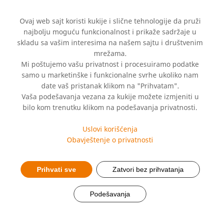
Ovaj web sajt koristi kukije i slične tehnologije da pruži
najbolju moguću funkcionalnost i prikaže sadržaje u
skladu sa vašim interesima na našem sajtu i društvenim
mrežama.
Mi poštujemo vašu privatnost i procesuiramo podatke
samo u marketinške i funkcionalne svrhe ukoliko nam
date vaš pristanak klikom na "Prihvatam".
Vaša podešavanja vezana za kukije možete izmjeniti u
bilo kom trenutku klikom na podešavanja privatnosti.
Misija i vizija
Uslovi korišćenja
Obavještenje o privatnosti
Prihvati sve
Zatvori bez prihvatanja
Podešavanja