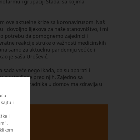
mofarmu i grupaciji Stada, sa kojima
kom ove aktuelne krize sa koronavirusom. Naš
 dovoljno lijekova za naše stanovništvo, i mi
 smo potrebu da pomognemo zajednici i
vratne reakcije struke o važnosti medicinskih
zana samo za aktuelnu pandemiju već će i
kao je Saša Urošević.
sada veće nego ikada, da su aparati i
ve postavljene pred njih. Zajedno sa
d medicinskih radnika u domovima zdravlja u
uću
sajtu i
ške i
am".
 klikom