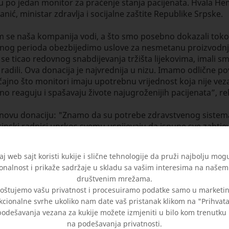
su po jedan monitor za praćenje stanja pacijenata. Hvala He
nić, ministar zdravlja i socijalne zaštite Republike Srpske.
jom se naša kompanija vodi, a što smo posebno dokazali to
nog perioda obezbijedimo uslove za nesmetanu proizvodnju i
 se ticao redovnog snabdijevanja tržišta lijekovima, imali
dili. Ova donacija je najvrednija u nizu. Imamo odlične po
čajno što monitori imaju upotrebnu vrijednost koja nije ve
 reaguju i spašavaju živote najugroženijih pacijenata”, re
novu donaciju: "Znamo da su potrebe zdravstvenog sistema 
cinski radnici uprkos svemu uspijevaju da ispune sve zahtje
vidu zaštitnih višekratnih odijela i vizira za siguran ra
aj web sajt koristi kukije i slične tehnologije da pruži najbolju mog
onalnost i prikaže sadržaje u skladu sa vašim interesima na našem 
društvenim mrežama.
oštujemo vašu privatnost i procesuiramo podatke samo u marketin
kcionalne svrhe ukoliko nam date vaš pristanak klikom na "Prihvat
odešavanja vezana za kukije možete izmjeniti u bilo kom trenutku
na podešavanja privatnosti.