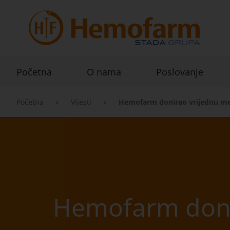
Početna
O nama
Poslovanje
Početna
›
Vijesti
›
Hemofarm donirao vrijednu m
Hemofarm doni