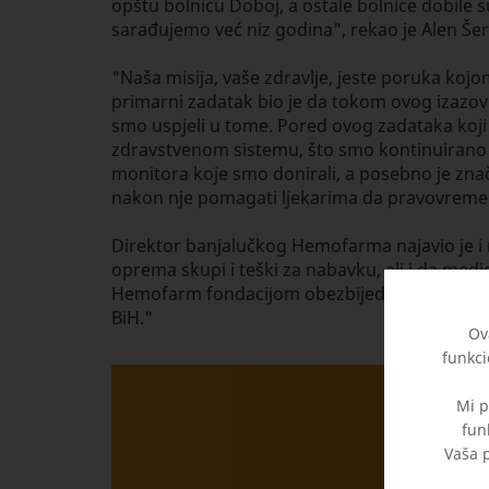
opštu bolnicu Doboj, a ostale bolnice dobile 
sarađujemo već niz godina", rekao je Alen Šera
"Naša misija, vaše zdravlje, jeste poruka ko
primarni zadatak bio je da tokom ovog izazov
smo uspjeli u tome. Pored ovog zadataka koji
zdravstvenom sistemu, što smo kontinuirano ra
monitora koje smo donirali, a posebno je zna
nakon nje pomagati ljekarima da pravovremeno
Direktor banjalučkog Hemofarma najavio je i 
oprema skupi i teški za nabavku, ali i da medi
Hemofarm fondacijom obezbijedićemo opremu u 
BiH."
Ov
funkci
Mi p
fun
Vaša p