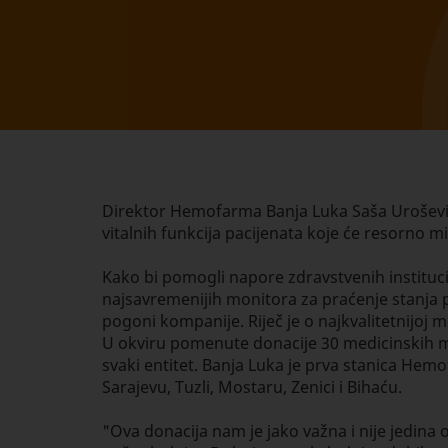
Direktor Hemofarma Banja Luka Saša Urošević u
vitalnih funkcija pacijenata koje će resorno 
Kako bi pomogli napore zdravstvenih instituci
najsavremenijih monitora za praćenje stanja p
pogoni kompanije. Riječ je o najkvalitetnijoj
U okviru pomenute donacije 30 medicinskih m
svaki entitet. Banja Luka je prva stanica He
Sarajevu, Tuzli, Mostaru, Zenici i Bihaću.
"Ova donacija nam je jako važna i nije jedi