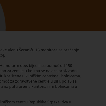
rpske Alenu Šeraniću 15 monitora za praćenje
oj.
ca Hemofarm obezbijedili su pomoć od 150
sno za zemlje u kojima se nalaze proizvodni
ti korištena u kliničkim centrima i bolnicama.
omoć za zdravstvene centre u BiH, po 15 za
tora na putu prema kantonalnim bolnicama u
liničkom centru Republike Srpske, dva u