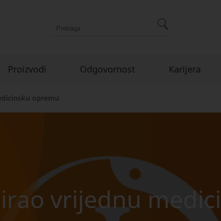
Proizvodi
Odgovornost
Karijera
edicinsku opremu
rao vrijednu medic