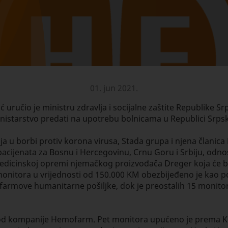
01. jun 2021.
ručio je ministru zdravlja i socijalne zaštite Republike S
ministarstvo predati na upotrebu bolnicama u Republici Srpsk
ja u borbi protiv korona virusa, Stada grupa i njena člani
acijenata za Bosnu i Hercegovinu, Crnu Goru i Srbiju, odno
 medicinskoj opremi njemačkog proizvođača Dreger koja će bi
onitora u vrijednosti od 150.000 KM obezbijeđeno je kao p
mofarmove humanitarne pošiljke, dok je preostalih 15 moni
na od kompanije Hemofarm. Pet monitora upućeno je prema K