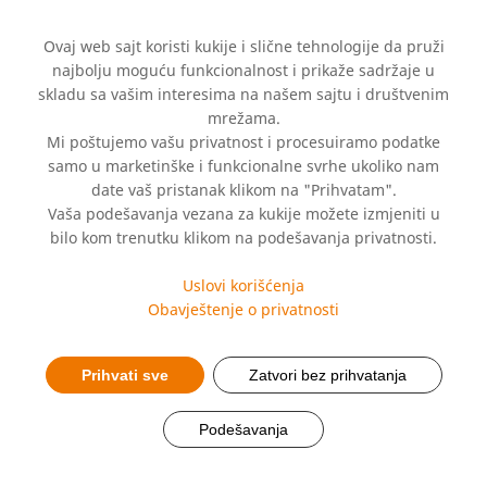
Ovaj web sajt koristi kukije i slične tehnologije da pruži
najbolju moguću funkcionalnost i prikaže sadržaje u
skladu sa vašim interesima na našem sajtu i društvenim
mrežama.
Mi poštujemo vašu privatnost i procesuiramo podatke
samo u marketinške i funkcionalne svrhe ukoliko nam
date vaš pristanak klikom na "Prihvatam".
Vaša podešavanja vezana za kukije možete izmjeniti u
Hemofarmova putna
bilo kom trenutku klikom na podešavanja privatnosti.
apoteka
Uslovi korišćenja
Obavještenje o privatnosti
Prihvati sve
Zatvori bez prihvatanja
Podešavanja