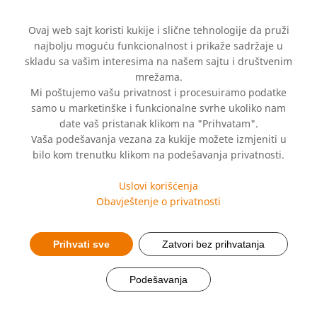
Ovaj web sajt koristi kukije i slične tehnologije da pruži
najbolju moguću funkcionalnost i prikaže sadržaje u
skladu sa vašim interesima na našem sajtu i društvenim
mrežama.
Mi poštujemo vašu privatnost i procesuiramo podatke
Hemofarm pokrenuo
samo u marketinške i funkcionalne svrhe ukoliko nam
date vaš pristanak klikom na "Prihvatam".
kampanju za
Vaša podešavanja vezana za kukije možete izmjeniti u
bilo kom trenutku klikom na podešavanja privatnosti.
promjenu pogrešnih
Uslovi korišćenja
narativa prema
Obavještenje o privatnosti
ženama
Prihvati sve
Zatvori bez prihvatanja
Podešavanja