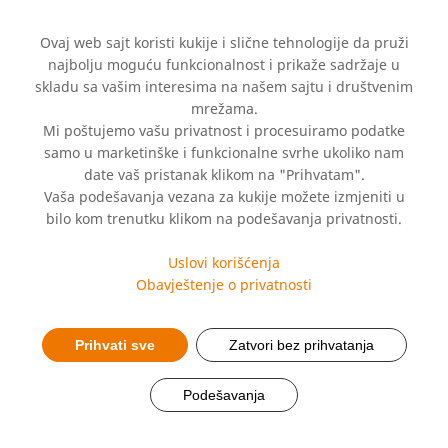
Ovaj web sajt koristi kukije i slične tehnologije da pruži
najbolju moguću funkcionalnost i prikaže sadržaje u
skladu sa vašim interesima na našem sajtu i društvenim
mrežama.
Mi poštujemo vašu privatnost i procesuiramo podatke
samo u marketinške i funkcionalne svrhe ukoliko nam
Kada se identitet
date vaš pristanak klikom na "Prihvatam".
Vaša podešavanja vezana za kukije možete izmjeniti u
previše veže za
bilo kom trenutku klikom na podešavanja privatnosti.
uspjeh, svaki pritisak
Uslovi korišćenja
Obavještenje o privatnosti
se teže podnosi
Prihvati sve
Zatvori bez prihvatanja
Podešavanja