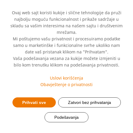
Ovaj web sajt koristi kukije i slične tehnologije da pruži
najbolju moguću funkcionalnost i prikaže sadržaje u
skladu sa vašim interesima na našem sajtu i društvenim
mrežama.
Mi poštujemo vašu privatnost i procesuiramo podatke
samo u marketinške i funkcionalne svrhe ukoliko nam
date vaš pristanak klikom na "Prihvatam".
Vaša podešavanja vezana za kukije možete izmjeniti u
Prijava neželjenih
bilo kom trenutku klikom na podešavanja privatnosti.
reakcija na lijek
Uslovi korišćenja
Obavještenje o privatnosti
Prihvati sve
Zatvori bez prihvatanja
Podešavanja